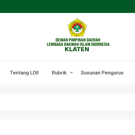
LDII KLATEN
Webste Resmi LDII Klaten
Tentang LDII
Rubrik
Susunan Pengurus