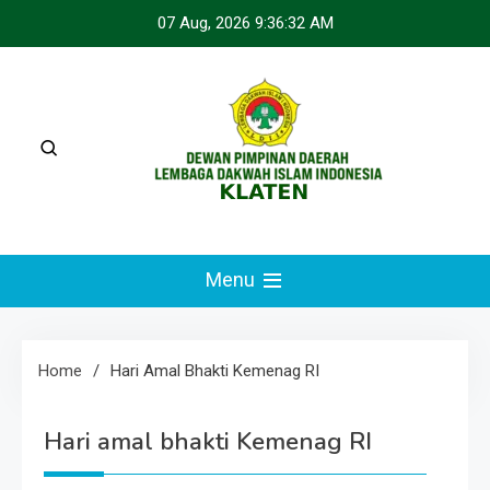
Skip
07 Aug, 2026
9:36:33 AM
to
content
LDII KLATEN
Webste Resmi LDII Klaten
Menu
Home
Hari Amal Bhakti Kemenag RI
Hari amal bhakti Kemenag RI