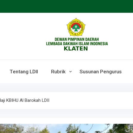
LDII KLATEN
Webste Resmi LDII Klaten
Tentang LDII
Rubrik
Susunan Pengurus
aji KBIHU Al Barokah LDII