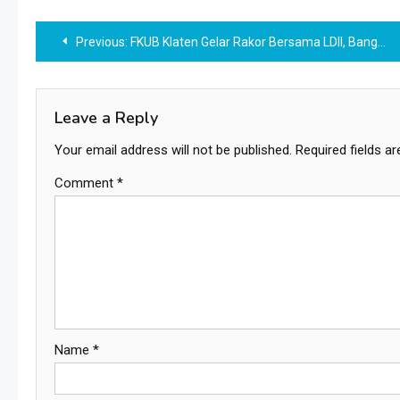
Post
Previous:
FKUB Klaten Gelar Rakor Bersama LDII, Bangun Komunikasi Demi Kerukunan
navigation
Leave a Reply
Your email address will not be published.
Required fields a
Comment
*
Name
*