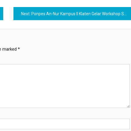
Next:
Ponpes An-Nur Kampus II Klaten Gelar Workshop Sabun Cuci Piring, Peserta Belajar dari Nol
re marked
*