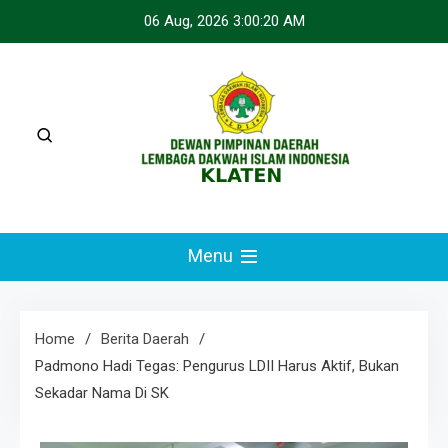
Skip
06 Aug, 2026
3:00:21 AM
to
content
LDII KLATEN
Webste Resmi LDII Klaten
Menu
Home
Berita Daerah
Padmono Hadi Tegas: Pengurus LDII Harus Aktif, Bukan
Sekadar Nama Di SK