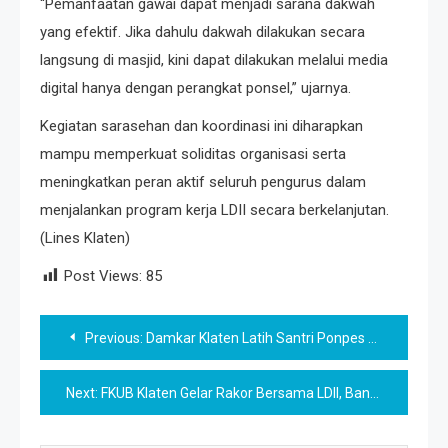
“Pemanfaatan gawai dapat menjadi sarana dakwah
yang efektif. Jika dahulu dakwah dilakukan secara
langsung di masjid, kini dapat dilakukan melalui media
digital hanya dengan perangkat ponsel,” ujarnya.
Kegiatan sarasehan dan koordinasi ini diharapkan
mampu memperkuat soliditas organisasi serta
meningkatkan peran aktif seluruh pengurus dalam
menjalankan program kerja LDII secara berkelanjutan.
(Lines Klaten)
Post Views:
85
Post
Previous:
Damkar Klaten Latih Santri Ponpes An-Nur, LDII Ceper Dorong Pesantren Tangguh Bencana
navigation
Next:
FKUB Klaten Gelar Rakor Bersama LDII, Bangun Komunikasi Demi Kerukunan