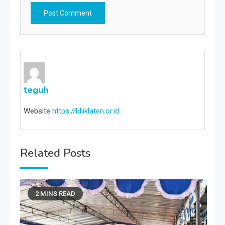
teguh
Website
https://ldiiklaten.or.id
Related Posts
2 MINS READ