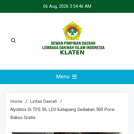
Skip
06 Aug, 2026
3:54:47 AM
to
content
LDII KLATEN
Webste Resmi LDII Klaten
Menu
Home
Lintas Daerah
Nyoblos Di TPS 06, LDII Katapang Sediakan 500 Porsi
Bakso Gratis