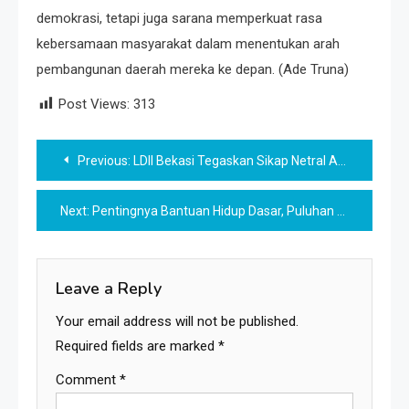
demokrasi, tetapi juga sarana memperkuat rasa
kebersamaan masyarakat dalam menentukan arah
pembangunan daerah mereka ke depan. (Ade Truna)
Post Views:
313
Post
Previous:
LDII Bekasi Tegaskan Sikap Netral Aktif dalam Pilkada
navigation
Next:
Pentingnya Bantuan Hidup Dasar, Puluhan Santri Ponpes LDII Klaten Ikuti Webinar FKKI
Leave a Reply
Your email address will not be published.
Required fields are marked
*
Comment
*