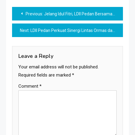
Post
Previous:
Jelang Idul Fitri, LDII Pedan Bersama Senkom dan PERSINAS ASAD Koordinasi dengan Koramil Pedan
navigation
Next:
LDII Pedan Perkuat Sinergi Lintas Ormas dalam Apel Gelar Pasukan Pengamanan Idul Fitri 2026
Leave a Reply
Your email address will not be published.
Required fields are marked
*
Comment
*