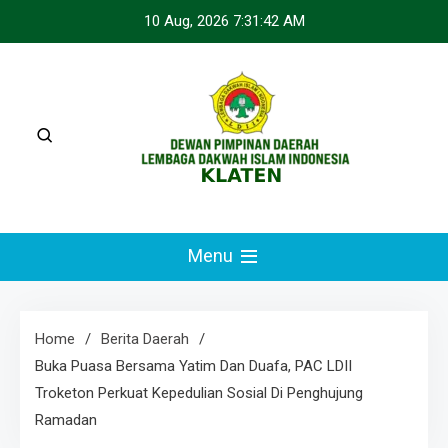
Skip
10 Aug, 2026
7:31:43 AM
to
content
LDII KLATEN
Webste Resmi LDII Klaten
Menu
Home
Berita Daerah
Buka Puasa Bersama Yatim Dan Duafa, PAC LDII
Troketon Perkuat Kepedulian Sosial Di Penghujung
Ramadan