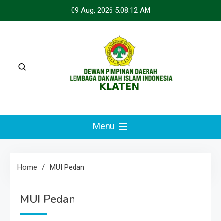
Skip
09 Aug, 2026
5:08:12 AM
to
content
LDII KLATEN
Webste Resmi LDII Klaten
Menu
Home
MUI Pedan
MUI Pedan