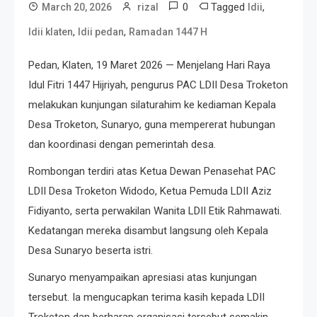
0
Tagged
,
March 20, 2026
rizal
ldii
,
,
ldii klaten
ldii pedan
Ramadan 1447 H
Pedan, Klaten, 19 Maret 2026 — Menjelang Hari Raya
Idul Fitri 1447 Hijriyah, pengurus PAC LDII Desa Troketon
melakukan kunjungan silaturahim ke kediaman Kepala
Desa Troketon, Sunaryo, guna mempererat hubungan
dan koordinasi dengan pemerintah desa.
Rombongan terdiri atas Ketua Dewan Penasehat PAC
LDII Desa Troketon Widodo, Ketua Pemuda LDII Aziz
Fidiyanto, serta perwakilan Wanita LDII Etik Rahmawati.
Kedatangan mereka disambut langsung oleh Kepala
Desa Sunaryo beserta istri.
Sunaryo menyampaikan apresiasi atas kunjungan
tersebut. Ia mengucapkan terima kasih kepada LDII