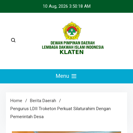
Skip
10 Aug, 2026
3:50:19 AM
to
content
LDII KLATEN
Webste Resmi LDII Klaten
Menu
Home
Berita Daerah
Pengurus LDII Troketon Perkuat Silaturahim Dengan
Pemerintah Desa