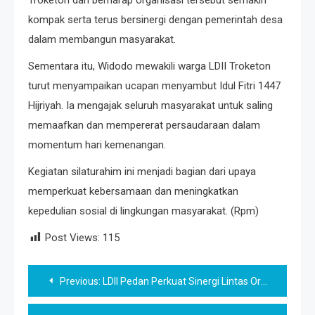
Troketon dan berharap organisasi tersebut semakin
kompak serta terus bersinergi dengan pemerintah desa
dalam membangun masyarakat.
Sementara itu, Widodo mewakili warga LDII Troketon
turut menyampaikan ucapan menyambut Idul Fitri 1447
Hijriyah. Ia mengajak seluruh masyarakat untuk saling
memaafkan dan mempererat persaudaraan dalam
momentum hari kemenangan.
Kegiatan silaturahim ini menjadi bagian dari upaya
memperkuat kebersamaan dan meningkatkan
kepedulian sosial di lingkungan masyarakat. (Rpm)
Post Views:
115
Post
Previous:
LDII Pedan Perkuat Sinergi Lintas Ormas dalam Apel Gelar Pasukan Pengamanan Idul Fitri 2026
navigation