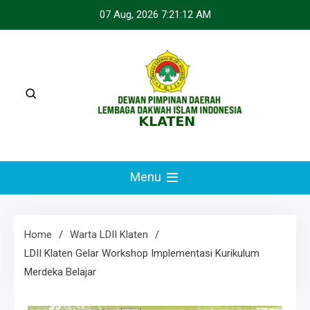
Skip
07 Aug, 2026
7:21:13 AM
to
content
LDII KLATEN
Webste Resmi LDII Klaten
Menu
Home
Warta LDII Klaten
LDII Klaten Gelar Workshop Implementasi Kurikulum
Merdeka Belajar