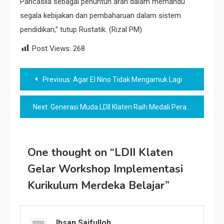
Pancasila sebagai penuntun arah dalam memandu
segala kebijakan dan pembaharuan dalam sistem
pendidikan,” tutup Rustatik. (Rizal PM)
Post Views:
268
Post
Previous:
Agar El Nino Tidak Mengamuk Lagi
navigation
Next:
Generasi Muda LDII Klaten Raih Medali Perak Olimpiade Sains Quartal Indonesia 2023
One thought on “
LDII Klaten
Gelar Workshop Implementasi
Kurikulum Merdeka Belajar
”
Ihsan Saifulloh