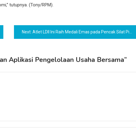
omi,” tutupnya. (Tony/RPM).
Next:
Atlet LDII Ini Raih Medali Emas pada Pencak Silat Piala Raja Championsip
ikan Aplikasi Pengelolaan Usaha Bersama
”