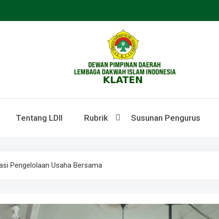
LDII KLATEN
Webste Resmi LDII Klaten
Tentang LDII
Rubrik
Susunan Pengurus
ikasi Pengelolaan Usaha Bersama