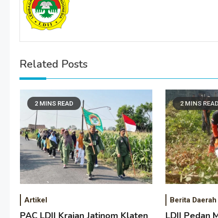
Related Posts
2 MINS READ
2 MINS REA
Artikel
Berita Daerah
PAC LDII Krajan Jatinom Klaten
LDII Pedan M