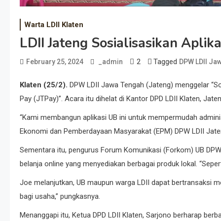
Warta LDII Klaten
LDII Jateng Sosialisasikan Apli
2
Tagged
February 25, 2024
_admin
DPW LDII Ja
Klaten (25/2).
DPW LDII Jawa Tengah (Jateng) menggelar “So
Pay (JTPay)”. Acara itu dihelat di Kantor DPD LDII Klaten, Jate
“Kami membangun aplikasi UB ini untuk mempermudah administr
Ekonomi dan Pemberdayaan Masyarakat (EPM) DPW LDII Jateng,
Sementara itu, pengurus Forum Komunikasi (Forkom) UB DPW L
belanja online yang menyediakan berbagai produk lokal. “Seperti 
Joe melanjutkan, UB maupun warga LDII dapat bertransaksi mel
bagi usaha,” pungkasnya.
Menanggapi itu, Ketua DPD LDII Klaten, Sarjono berharap berba