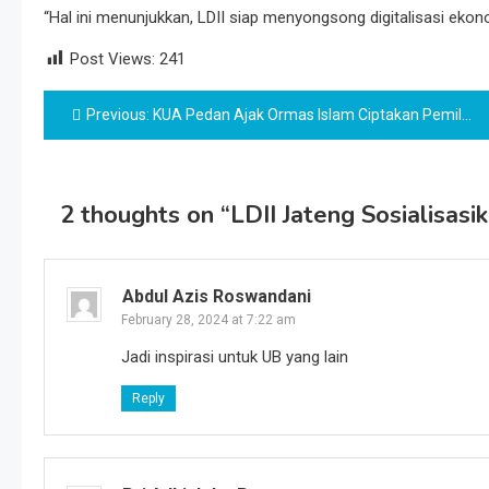
“Hal ini menunjukkan, LDII siap menyongsong digitalisasi ekon
Post Views:
241
Post
Previous:
KUA Pedan Ajak Ormas Islam Ciptakan Pemilu Damai 2024
navigation
2 thoughts on “
LDII Jateng Sosialisas
Abdul Azis Roswandani
February 28, 2024 at 7:22 am
Jadi inspirasi untuk UB yang lain
Reply