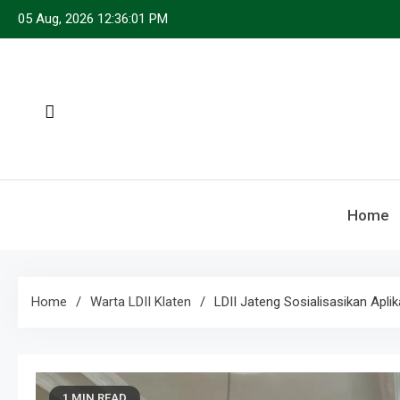
Skip
05 Aug, 2026
12:36:02 PM
to
content
Home
Home
Warta LDII Klaten
LDII Jateng Sosialisasikan Apl
1 MIN READ