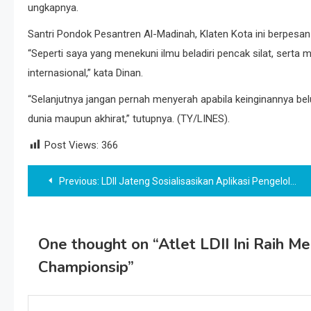
ungkapnya.
Santri Pondok Pesantren Al-Madinah, Klaten Kota ini berpesan
“Seperti saya yang menekuni ilmu beladiri pencak silat, serta 
internasional,” kata Dinan.
“Selanjutnya jangan pernah menyerah apabila keinginannya bel
dunia maupun akhirat,” tutupnya. (TY/LINES).
Post Views:
366
Post
Previous:
LDII Jateng Sosialisasikan Aplikasi Pengelolaan Usaha Bersama
navigation
One thought on “
Atlet LDII Ini Raih M
Championsip
”