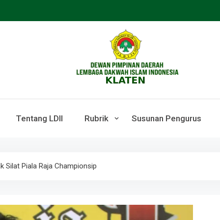
LDII KLATEN
Webste Resmi LDII Klaten
Tentang LDII
Rubrik
Susunan Pengurus
k Silat Piala Raja Championsip