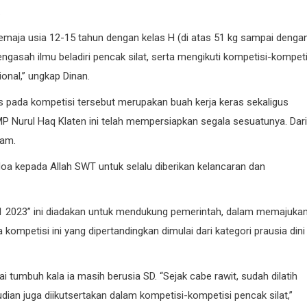
.
remaja usia 12-15 tahun dengan kelas H (di atas 51 kg sampai denga
asah ilmu beladiri pencak silat, serta mengikuti kompetisi-kompeti
onal,” ungkap Dinan.
pada kompetisi tersebut merupakan buah kerja keras sekaligus
P Nurul Haq Klaten ini telah mempersiapkan segala sesuatunya. Dari
lam.
oa kepada Allah SWT untuk selalu diberikan kelancaran dan
p 1 2023” ini diadakan untuk mendukung pemerintah, dalam memajuka
kompetisi ini yang dipertandingkan dimulai dari kategori prausia dini
ai tumbuh kala ia masih berusia SD. “Sejak cabe rawit, sudah dilatih
udian juga diikutsertakan dalam kompetisi-kompetisi pencak silat,”