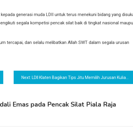
 kepada generasi muda LDII untuk terus menekuni bidang yang disuka
mengikuti segala kompetisi pencak silat baik di tingkat nasional maup
um tercapai, dan selalu melibatkan Allah SWT dalam segala urusan
Next:
LDII Klaten Bagikan Tips Jitu Memilih Jurusan Kuliah
edali Emas pada Pencak Silat Piala Raja