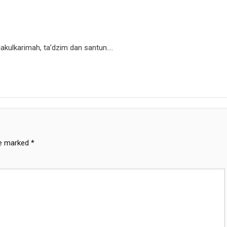
hlakulkarimah, ta’dzim dan santun….
re marked
*