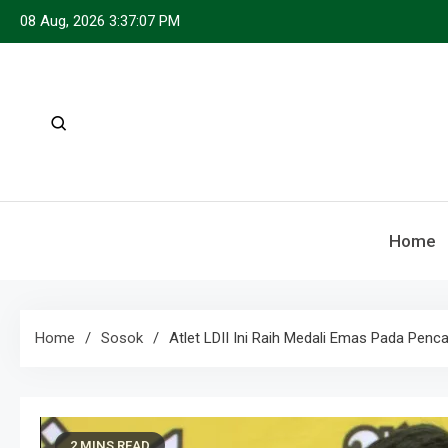
Skip
08 Aug, 2026
3:37:08 PM
to
content
Home
Home
Sosok
Atlet LDII Ini Raih Medali Emas Pada Penca
2 MINS READ