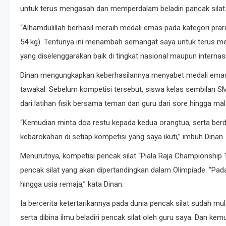
untuk terus mengasah dan memperdalam beladiri pancak silat
“Alhamdulillah berhasil meraih medali emas pada kategori pra
54 kg). Tentunya ini menambah semangat saya untuk terus meng
yang diselenggarakan baik di tingkat nasional maupun internasi
Dinan mengungkapkan keberhasilannya menyabet medali emas 
tawakal. Sebelum kompetisi tersebut, siswa kelas sembilan SM
dari latihan fisik bersama teman dan guru dari sore hingga ma
“Kemudian minta doa restu kepada kedua orangtua, serta berd
kebarokahan di setiap kompetisi yang saya ikuti,” imbuh Dinan.
Menurutnya, kompetisi pencak silat “Piala Raja Championshi
pencak silat yang akan dipertandingkan dalam Olimpiade. “Pada 
hingga usia remaja,” kata Dinan.
Ia bercerita ketertarikannya pada dunia pencak silat sudah mul
serta dibina ilmu beladiri pencak silat oleh guru saya. Dan kem