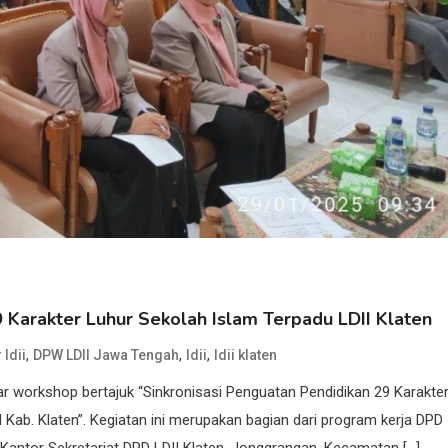
 Karakter Luhur Sekolah Islam Terpadu LDII Klaten
,
,
,
 ldii
DPW LDII Jawa Tengah
ldii
ldii klaten
ar workshop bertajuk “Sinkronisasi Penguatan Pendidikan 29 Karakte
Kab. Klaten”. Kegiatan ini merupakan bagian dari program kerja DPD
 Kantor Sekretariat DPD LDII Klaten, Jonggrangan, Kecamatan […]