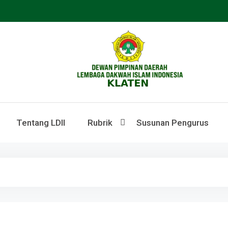
LDII KLATEN
Webste Resmi LDII Klaten
Tentang LDII
Rubrik
Susunan Pengurus