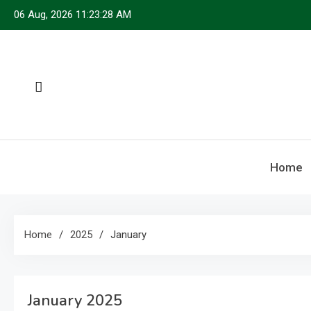
Skip
06 Aug, 2026
11:23:30 AM
to
content
Home
Home
2025
January
January 2025